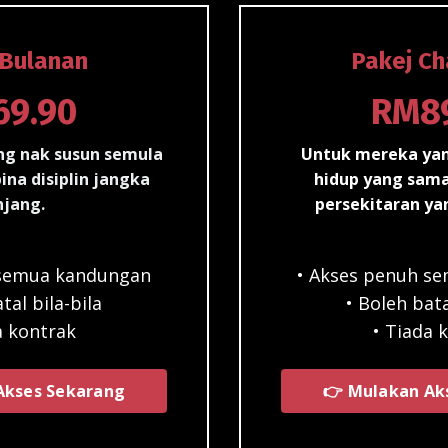
 Bulanan
Pakej C
9.90
RM8
g nak susun semula
Untuk mereka yan
ina disiplin jangka
hidup yang sam
njang.
persekitaran yan
 semua kandungan
• Akses penuh s
tal bila-bila
• Boleh bata
a kontrak
• Tiada 
Akses Sekarang
👉 Mulakan Ak