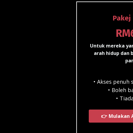
Pakej
RM6
Untuk mereka yan
arah hidup dan b
pa
• Akses penuh
• Boleh ba
• Tiad
👉 Mulakan 