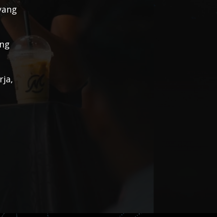
yang
ang
rja,