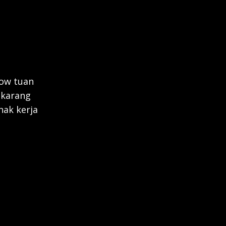
low tuan
ekarang
nak kerja