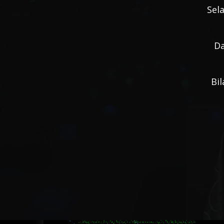
Sel
Da
Bil