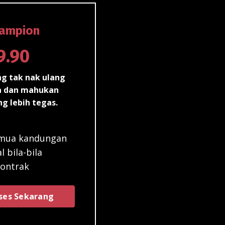
hampion
9.90
g tak nak ulang
a dan mahukan
g lebih tegas.
emua kandungan
l bila-bila
kontrak
ses Sekarang